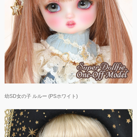
幼SD女の子 ルルー (PSホワイト)