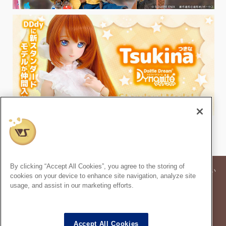
By clicking “Accept All Cookies”, you agree to the storing of
※記事内の価格表記は、掲載時点での消費税率に基づいた価格を表示してい
cookies on your device to enhance site navigation, analyze site
ます。
usage, and assist in our marketing efforts.
※このコンテンツ内の情報、画像の二次使用及び無断引用は禁止いたしま
す。
スーパードルフィー
は株式会社ボークスの登録商標です。
®
Accept All Cookies
ドルフィードリーム
は株式会社ボークスの登録商標です。
®