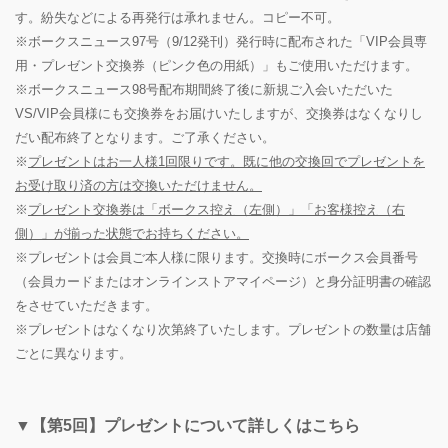
す。紛失などによる再発行は承れません。コピー不可。
※ボークスニュース97号（9/12発刊）発行時に配布された「VIP会員専
用・プレゼント交換券（ピンク色の用紙）」もご使用いただけます。
※ボークスニュース98号配布期間終了後に新規ご入会いただいた
VS/VIP会員様にも交換券をお届けいたしますが、交換券はなくなりし
だい配布終了となります。ご了承ください。
※
プレゼントはお一人様1回限りです。既に他の交換回でプレゼントを
お受け取り済の方は交換いただけません。
※
プレゼント交換券は「ボークス控え（左側）」「お客様控え（右
側）」が揃った状態でお持ちください。
※プレゼントは会員ご本人様に限ります。交換時にボークス会員番号
（会員カードまたはオンラインストアマイページ）と身分証明書の確認
をさせていただきます。
※プレゼントはなくなり次第終了いたします。プレゼントの数量は店舗
ごとに異なります。
▼【第5回】プレゼントについて詳しくはこちら