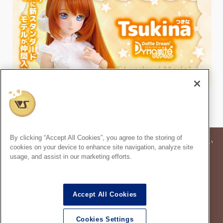
By clicking “Accept All Cookies”, you agree to the storing of
※記事内の価格表記は、掲載時点での消費税率に基づいた価格を表示してい
cookies on your device to enhance site navigation, analyze site
ます。
usage, and assist in our marketing efforts.
※このコンテンツ内の情報、画像の二次使用及び無断引用は禁止いたしま
す。
スーパードルフィー
は株式会社ボークスの登録商標です。
®
Accept All Cookies
ドルフィードリーム
は株式会社ボークスの登録商標です。
®
※当サイトで使用している画像・文章および情報について全ての媒体への転載を禁じま
す。
Cookies Settings