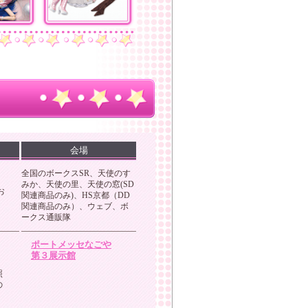
会場
全国のボークスSR、天使のす
みか、天使の里、天使の窓(SD
お
関連商品のみ)、HS京都（DD
関連商品のみ）、ウェブ、ボ
ークス通販隊
ポートメッセなごや
第３展示館
照
の