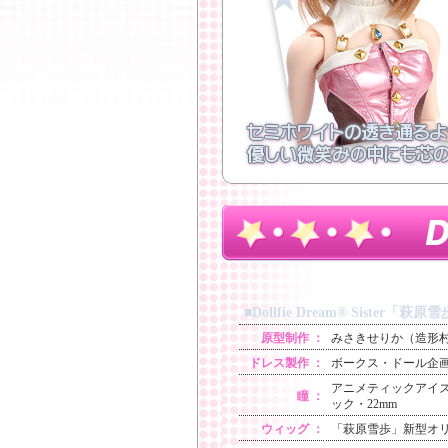
■Dollfie Dream® Sister「萩原
原型制作 ：
みさきせりか（造形
ドレス製作 ：
ボークス・ドール企
アニメティックアイ
瞳 ：
ック・22mm
ウィッグ ：
「萩原雪歩」新型オ