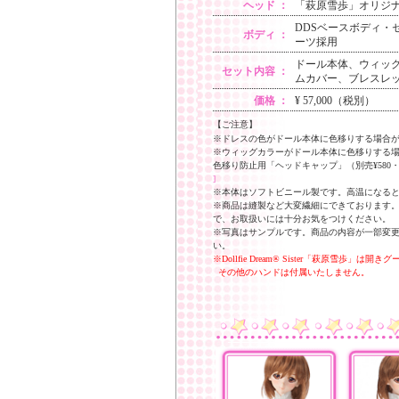
ヘッド ：
「萩原雪歩」オリジ
DDSベースボディ・
ボディ ：
ーツ採用
ドール本体、ウィッ
セット内容 ：
ムカバー、ブレスレ
価格 ：
¥ 57,000（税別）
【ご注意】
※ドレスの色がドール本体に色移りする場合
※ウィッグカラーがドール本体に色移りする
色移り防止用「ヘッドキャップ」（別売¥58
]
※本体はソフトビニール製です。高温になる
※商品は縫製など大変繊細にできております
で、お取扱いには十分お気をつけください。
※写真はサンプルです。商品の内容が一部変
い。
※Dollfie Dream® Sister「萩原雪歩」は開き
その他のハンドは付属いたしません。