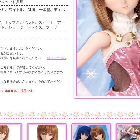
ナルヘッド採用
セミホワイト肌、Ｍ胸、一体型ボディパ
グ、トップス、ベルト、スカート、アー
ット、ショーツ、ソックス、ブーツ
がございます。ご注意ください。
場合がございます。
0・税別）を是非ご利用ください。
[ 購入はこちら
ところを避けて保管してください。
。乱暴に扱いますと破損する恐れがありますの
更になる場合がございます。予めご了承くださ
グー（DDII-H-07）採用です。