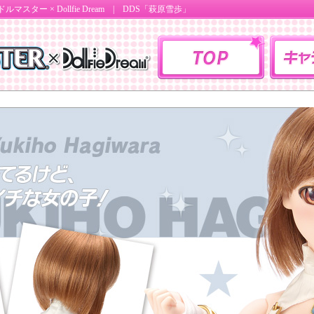
ルマスター × Dollfie Dream
| DDS「萩原雪歩」