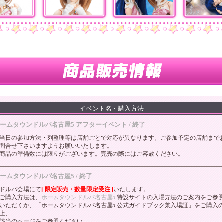
イベント名・購入方法
ームタウンドルパ名古屋5 アフターイベント / 終了
当日の参加方法・列整理等は店舗ごとで対応が異なります。ご参加予定の店舗まで
問合せ下さいますようお願いいたします。
商品の準備数には限りがございます。完売の際にはご容赦ください。
ームタウンドルパ名古屋5 / 終了
ドルパ会場にて
[ 限定販売・数量限定受注 ]
いたします。
ご購入方法は、
ホームタウンドルパ名古屋5
特設サイトの入場方法のご案内をご参
いただくか、「ホームタウンドルパ名古屋5 公式ガイドブック兼入場証」をご購入
上、
該当のページをご参照ください。