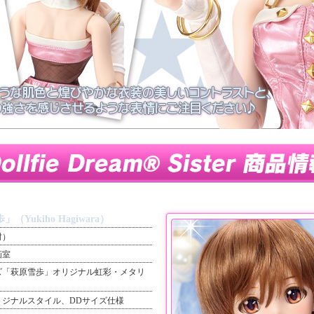
雪歩」（Yukiho Hagiwara）
村）
画室
ズ「萩原雪歩」オリジナル虹彩・メタリ
リジナルスタイル、DDサイズ仕様