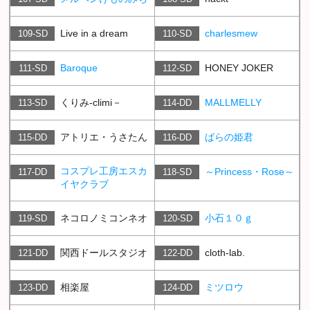
Live in a dream
charlesmew
109-SD
110-SD
Baroque
HONEY JOKER
111-SD
112-SD
くりみ-climi－
MALLMELLY
113-SD
114-DD
アトリエ・うさたん
ばらの姫君
115-DD
116-DD
コスプレ工房エスカ
～Princess・Rose～
117-DD
118-SD
イヤクラブ
ネコロノミコンネオ
小石１０ｇ
119-SD
120-SD
関西ドールスタジオ
cloth-lab.
121-DD
122-DD
相楽屋
ミツロウ
123-DD
124-DD