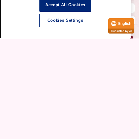
Accept All Cookies
Letter from Tenshi-no-Sato
Letter from Tenshi-no-Sumika
Cookies Settings
VOLKS Email Magazine
VOLKS_official microblogging
English
Translated by AI
Dollfie Online Store
VOLKS Official Amazon Store
VOLKS Corporate Site
VOLKS Hobby Official
Website