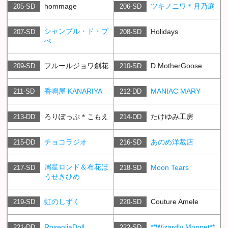
hommage
ツキノニワ＊月乃庭
205-SD
206-SD
シャンブル・ド・プ
Holidays
207-SD
208-SD
ぺ
フルールジョワ創花
D.MotherGoose
209-SD
210-SD
香鳴屋 KANARIYA
MANIAC MARY
211-SD
212-DD
ろりぽっぷ＊こもえ
たけゆみ工房
213-DD
214-DD
チョコラジオ
あのめ洋裁店
215-DD
216-SD
屑星ロンド＆布花ほ
Moon Tears
217-SD
218-SD
うせきひめ
虹のしずく
Couture Amele
219-SD
220-SD
RosenliaDoll
**Wizardly Moppet**
221-DD
222-SD