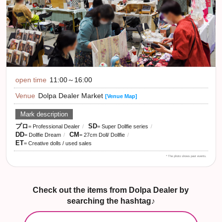
open time
11:00～16:00
Venue
Dolpa Dealer Market
[Venue Map]
Mark description
プロ
SD
= Professional Dealer
= Super Dollfie series
DD
CM
= Dollfie Dream
= 27cm Doll/ Dollfie
ET
= Creative dolls / used sales
* The photo shows past events.
Check out the items from Dolpa Dealer by
searching the hashtag♪