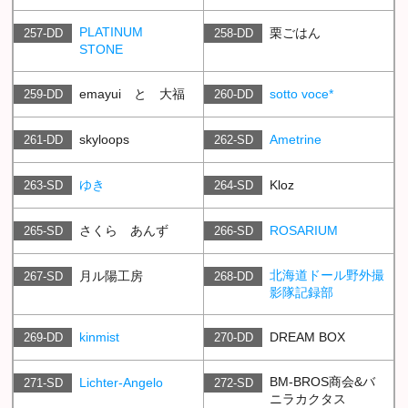
PLATINUM
栗ごはん
257-DD
258-DD
STONE
emayui と 大福
sotto voce*
259-DD
260-DD
skyloops
Ametrine
261-DD
262-SD
ゆき
Kloz
263-SD
264-SD
さくら あんず
ROSARIUM
265-SD
266-SD
北海道ドール野外撮
月ル陽工房
267-SD
268-DD
影隊記録部
kinmist
DREAM BOX
269-DD
270-DD
BM-BROS商会&バ
Lichter-Angelo
271-SD
272-SD
ニラカクタス