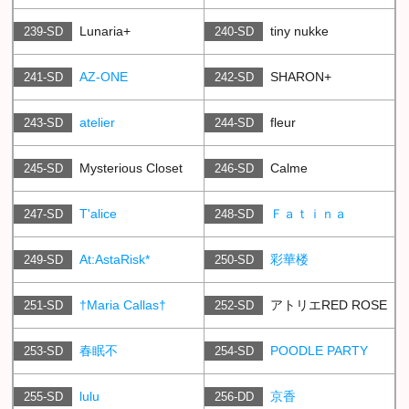
Lunaria+
tiny nukke
239-SD
240-SD
AZ-ONE
SHARON+
241-SD
242-SD
atelier
fleur
243-SD
244-SD
Mysterious Closet
Calme
245-SD
246-SD
T'alice
Ｆａｔｉｎａ
247-SD
248-SD
At:AstaRisk*
彩華楼
249-SD
250-SD
†Maria Callas†
アトリエRED ROSE
251-SD
252-SD
春眠不
POODLE PARTY
253-SD
254-SD
lulu
京香
255-SD
256-DD