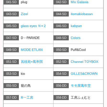
plug
Mix Galaxia
041-SD
042-SD
Zizel
itomakiobasan
043-SD
044-SD
glass eyes Ｎ×２
kabpan
045-SD
046-SD
D－PARADE
Colors
047-SD
048-SD
MODE ETLAN
Puff&Cool
049-SD
050-SD
菖桂苑+風帝国
Channel TOYBOX
051-SD
052-SD
kio
GILLES&CROWN
053-SD
054-SD
籠の鳥
モモ屋萬年堂
055-SD
056-DD
R一工房
工房ふぇむと
057-DD
058-DD