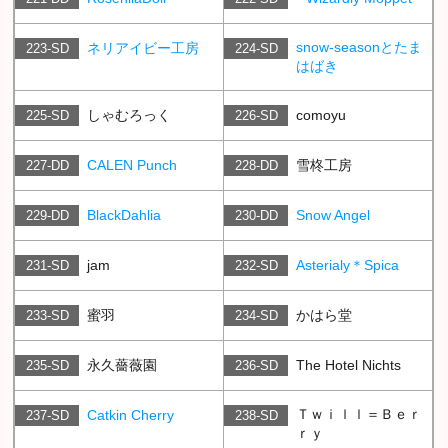
snow-seasonとたま
ネリアイビー工房
223-SD
224-SD
はばき
しゃむろっく
comoyu
225-SD
226-SD
CALEN Punch
雪柊工房
227-DD
228-DD
BlackDahlia
Snow Angel
229-DD
230-DD
jam
Asterialy＊Spica
231-SD
232-SD
蜜羽
かはら堂
233-SD
234-SD
永久薔薇園
The Hotel Nichts
235-SD
236-SD
Ｔｗｉｌｌ＝Ｂｅｒ
Catkin Cherry
237-SD
238-SD
ｒｙ