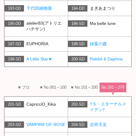
千代田細物屋
まぎあまつり
193-DD
194-DD
atelier83(アトリエ
Ma belle lune
195-DD
196-SD
ハチサン)
EUPHORIA
緑葉の森
197-SD
198-SD
A Little Star★
Rabbit & Daphne
199-SD
200-SD
プロ
No.001～100
No.101～200
No.201～279
†Ｓ－エターナルメ
CapricciO_Kika
201-SD
202-SD
イデン†
VAMPIRE OF ROSE
吉祥天女
203-SD
204-SD