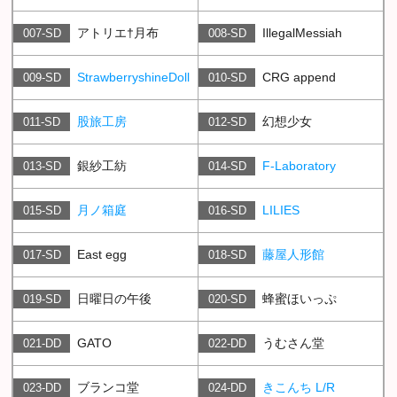
アトリエ†月布
IllegalMessiah
007-SD
008-SD
StrawberryshineDoll
CRG append
009-SD
010-SD
股旅工房
幻想少女
011-SD
012-SD
銀紗工紡
F-Laboratory
013-SD
014-SD
月ノ箱庭
LILIES
015-SD
016-SD
East egg
藤屋人形館
017-SD
018-SD
日曜日の午後
蜂蜜ほいっぷ
019-SD
020-SD
GATO
うむさん堂
021-DD
022-DD
ブランコ堂
きこんち L/R
023-DD
024-DD