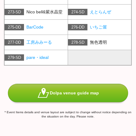
Nico bell&紫水晶堂
えとらんぜ
273-SD
274-SD
BarCode
いちご屋
275-DD
276-DD
工房みみーる
無色透明
277-DD
278-SD
pare・ideal
279-SD
Dolpa venue guide map
* Event Items details and venue layout are subject to change without notice depending on
the situation on the day. Please note.