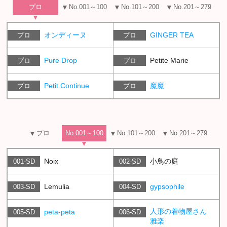
プロ
No.001～100
No.101～200
No.201～279
オンディーヌ
GINGER TEA
プロ
プロ
Pure Drop
Petite Marie
プロ
プロ
Petit.Continue
魔魔
プロ
プロ
プロ
No.001～100
No.101～200
No.201～279
Noix
小鳥の庭
001-SD
002-SD
Lemulia
gypsophile
003-SD
004-SD
人形の着物屋さん
peta-peta
005-SD
006-SD
雅楽