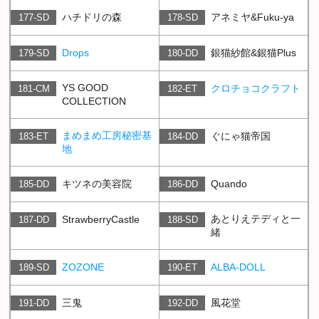
ハチドリの森
アネミヤ&Fuku-ya
177-SD
178-SD
Drops
銀猫紗館&銀猫Plus
179-SD
180-DD
YS GOOD
クロチョコクラフト
181-CM
182-ET
COLLECTION
まめまめ工房秘密基
ぐにゃ猫帝国
183-ET
184-DD
地
キツネの美容院
Quando
185-DD
186-DD
あとりえテディと一
StrawberryCastle
187-DD
188-SD
緒
ZOZONE
ALBA-DOLL
189-SD
190-ET
三鬼
風花堂
191-DD
192-DD