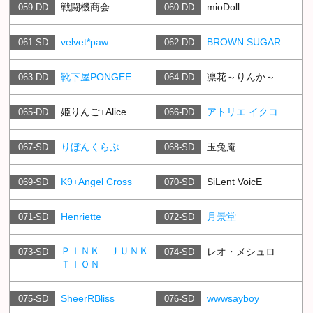
戦闘機商会
mioDoll
059-DD
060-DD
velvet*paw
BROWN SUGAR
061-SD
062-DD
靴下屋PONGEE
凛花～りんか～
063-DD
064-DD
姫りんご+Alice
アトリエ イクコ
065-DD
066-DD
りぼんくらぶ
玉兔庵
067-SD
068-SD
K9+Angel Cross
SiLent VoicE
069-SD
070-SD
Henriette
月景堂
071-SD
072-SD
ＰＩＮＫ ＪＵＮＫ
レオ・メシュロ
073-SD
074-SD
ＴＩＯＮ
SheerRBliss
wwwsayboy
075-SD
076-SD