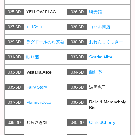
YELLOW FLAG
暁光館
025-DD
026-DD
++15c++
コハル商店
027-SD
028-SD
ラグドールのお茶会
おれんじくっきー
029-SD
030-DD
眠り姫
Scarlet Alice
031-DD
032-DD
Wistaria Alice
藤蛙亭
033-DD
034-SD
Fairy Story
波岡恵子
035-SD
036-SD
Relic & Merancholy
MurmurCoco
037-SD
038-SD
Bird
むらさき畑
ChilledCherry
039-DD
040-DD