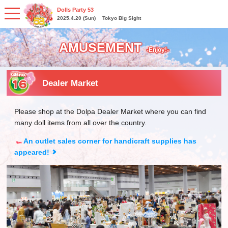
Dolls Party 53
2025.4.20 (Sun)
​ ​
Tokyo Big Sight
AMUSEMENT
-Enjoy!-
Dealer Market
Please shop at the Dolpa Dealer Market where you can find
many doll items from all over the country.
An outlet sales corner for handicraft supplies has
appeared!