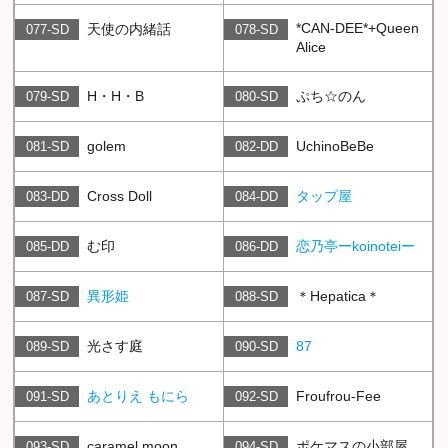
*CAN-DEE*+Queen
天使の内緒話
077-SD
078-SD
Alice
H・H・B
ぷち☆のん
079-SD
080-SD
golem
UchinoBeBe
081-SD
082-DD
Cross Doll
タップ屋
083-DD
084-DD
む印
恋乃亭ーkoinoteiー
085-DD
086-DD
異形姫
＊Hepatica＊
087-SD
088-SD
光さす庭
87
089-SD
090-SD
あとりえ もにら
Froufrou-Fee
091-SD
092-SD
caramel moon
ポケマスの小部屋
093-SD
094-SD