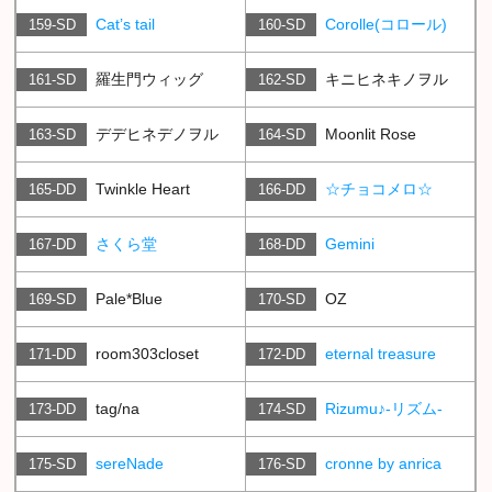
Cat’s tail
Corolle(コロール)
159-SD
160-SD
羅生門ウィッグ
キニヒネキノヲル
161-SD
162-SD
デデヒネデノヲル
Moonlit Rose
163-SD
164-SD
Twinkle Heart
☆チョコメロ☆
165-DD
166-DD
さくら堂
Gemini
167-DD
168-DD
Pale*Blue
OZ
169-SD
170-SD
room303closet
eternal treasure
171-DD
172-DD
tag/na
Rizumu♪-リズム-
173-DD
174-SD
sereNade
cronne by anrica
175-SD
176-SD