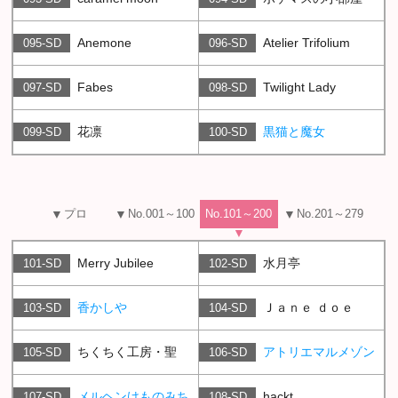
Anemone
Atelier Trifolium
095-SD
096-SD
Fabes
Twilight Lady
097-SD
098-SD
花凛
黒猫と魔女
099-SD
100-SD
プロ
No.001～100
No.101～200
No.201～279
Merry Jubilee
水月亭
101-SD
102-SD
香かしや
Ｊａｎｅ ｄｏｅ
103-SD
104-SD
ちくちく工房・聖
アトリエマルメゾン
105-SD
106-SD
メルヘンけものみち
hackt
107-SD
108-SD