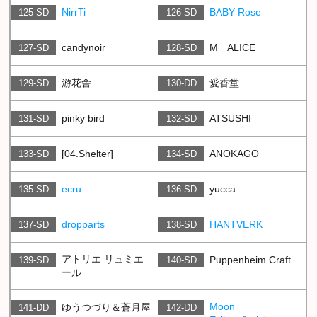
NirrTi
BABY Rose
125-SD
126-SD
candynoir
M ALICE
127-SD
128-SD
游花舎
愛香堂
129-SD
130-DD
pinky bird
ATSUSHI
131-SD
132-SD
[04.Shelter]
ANOKAGO
133-SD
134-SD
ecru
yucca
135-SD
136-SD
dropparts
HANTVERK
137-SD
138-SD
アトリエ リュミエ
Puppenheim Craft
139-SD
140-SD
ール
Moon
ゆうつづり＆蒼月屋
141-DD
142-DD