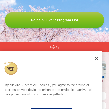
Dolpa 53 Event Program List
Page Top
VOLKS Dollfie
Super Dollfie
Super Dollfie
Dollfie Dream
Dollfie Event
Blog
Official X
Official Instagram
Manager X
Instagram
By clicking “Accept All Cookies”, you agree to the storing of
cookies on your device to enhance site navigation, analyze site
usage, and assist in our marketing efforts.
SD Official YouTube Channel
DD Official YouTube Channel
SD official Facebook
DD Official Facebook (English)