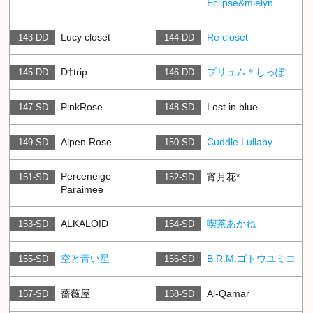
Eclipse&mielyn
Lucy closet
Re closet
143-DD
144-DD
D†trip
プリュム＊しっぽ
145-DD
146-DD
PinkRose
Lost in blue
147-SD
148-SD
Alpen Rose
Cuddle Lullaby
149-SD
150-SD
Perceneige
宵月花*
151-SD
152-SD
Paraimee
ALKALOID
喫茶あかね
153-SD
154-SD
空と青い星
B.R.M.ゴトウユミコ
155-SD
156-SD
薔薇屋
Al-Qamar
157-SD
158-SD