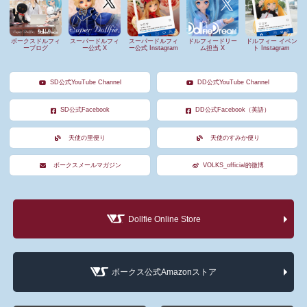
ボークスドルフィ
スーパードルフィ
スーパードルフィ
ドルフィードリー
ドルフィー イベン
ーブログ
ー公式 X
ー公式 Instagram
ム担当 X
ト Instagram
SD公式YouTube Channel
DD公式YouTube Channel
SD公式Facebook
DD公式Facebook（英語）
天使の里便り
天使のすみか便り
ボークスメールマガジン
VOLKS_official的微博
Dollfie Online Store
ボークス公式Amazonストア