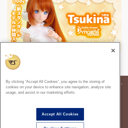
By clicking “Accept All Cookies”, you agree to the storing of
※記事内の価格表記は、掲載時点での消費税率に基づいた価格を表示してい
cookies on your device to enhance site navigation, analyze site
ます。
usage, and assist in our marketing efforts.
※このコンテンツ内の情報、画像の二次使用及び無断引用は禁止いたしま
す。
スーパードルフィー
は株式会社ボークスの登録商標です。
®
Accept All Cookies
ドルフィードリーム
は株式会社ボークスの登録商標です。
®
※当サイトで使用している画像・文章および情報について全ての媒体への転載を禁じま
す。