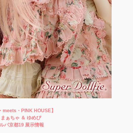
・meets・PINK HOUSE】
 まぁちゃ ＆ ゆめぴ
ルパ京都19 展示情報