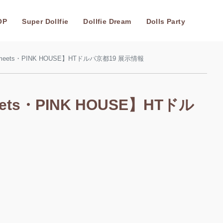
OP
Super Dollfie
Dollfie Dream
Dolls Party
・meets・PINK HOUSE】HTドルパ京都19 展示情報
eets・PINK HOUSE】HTドル