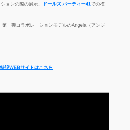
クションの際の展示、
ドールズ パーティー41
での模
、第一弾コラボレーションモデルのAngela（アンジ
。
USE】特設WEBサイトはこちら