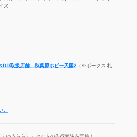
イズ
スDD取扱店舗、秋葉原ホビー天国2
（※ボークス 札
い。
（ふゆうらら）」セットの先行受注を実施！