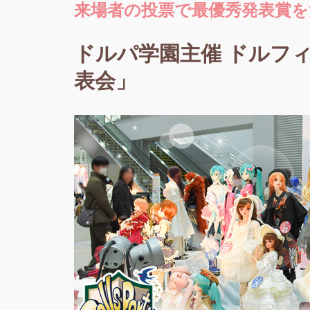
来場者の投票で最優秀発表賞
ドルパ学園主催 ドルフ
表会」