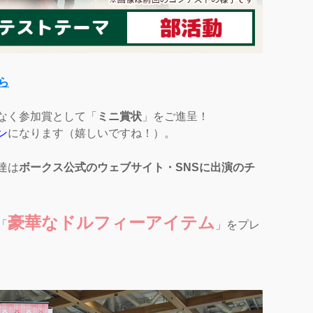
ら
なく参加賞として「
ミニ賞状
」をご進呈！
ン
になります（嬉しいですね！）。
達は
ボークス公式のウェブサイト・SNSに出演のチ
豪華なドルフィーアイテム
「
」をプレ