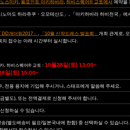
노스미카
,
돌포인트 아키하바라
,
하비스퀘어® 교토에서
예약을 
텐시노마도 하라쥬쿠・오모테산도」, 「아키하바라 하비천국」에
「DD개더링2017」
,
「10월 신작드레스 발표회」
개최 관계로, 
기획의 접수는 아래 시간부터 실시합니다.
10월28일(토) 13:00~
카, 하비스퀘어® 교토 :
8일(토) 15:00~
, 전용 용지에 기입해 주시거나, 스태프에게 말씀해 주세요.
(세금별도), 또는 전액결제로 신청해 주셔야 합니다.
 신청하실 수 있습니다.
발송(별도배송비 필요/일본국내에 한함) 중 선택하실 수 있습니다.
한해서만 접수하실 수 있습니다.