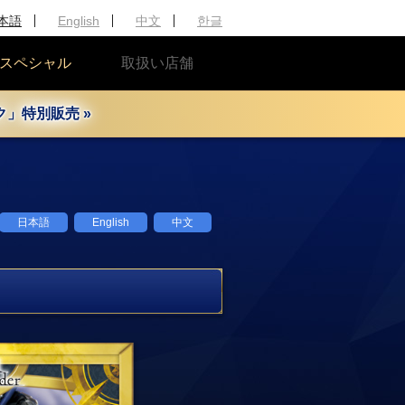
本語
English
中文
한글
スペシャル
取扱い店舗
」特別販売 »
日本語
English
中文