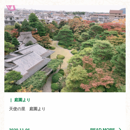
庭園より
天使の里 庭園より
READ MORE