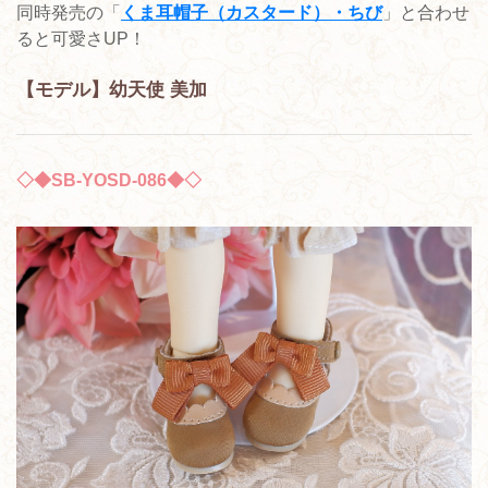
同時発売の「
くま耳帽子（カスタード）・ちび
」と合わせ
ると可愛さUP！
【モデル】幼天使 美加
◇◆SB-YOSD-086◆◇